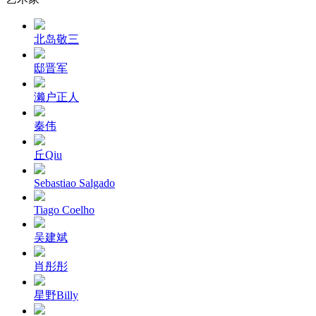
北岛敬三
邸晋军
濑户正人
秦伟
丘Qiu
Sebastiao Salgado
Tiago Coelho
吴建斌
肖彤彤
星野Billy