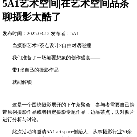
5A1艺术空间|在艺术空间品茶
聊摄影太酷了
发布时间：2025-03-12
发布者：5A1
当摄影艺术
×
茶点设计
×自由对话碰撞
我们准备了一场颠覆想象的创作盛宴
——
带
1张自己的摄影作品
就能解锁
这是
一个围绕摄影展开的
下午茶
聚会，参与者需要自己携
带原创摄影作品或者指定摄影专题作品
，
边品
茶点
，边对照片
进行分析与讨论。
此次活动将邀请
5A1 art space创始人、从事摄影行业30余