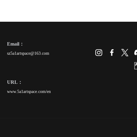
Email：
sz5a1artspace@163.com
URL：
www.5a1artspace.com/en