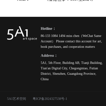
Hotline：
86-133 1084 1494 miss chen（WeChat Same
Account） Please contact this account for art,
book purchases, and cooperation matters
Address：
5A1, 5th Floor, Building AB, Tianji Building,
Tian'an Digital City, Chegongmiao, Futian
District, Shenzhen, Guangdong Province,
China
5A1艺术空间
粤ICP备2024327538号-1