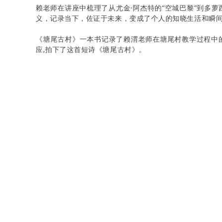
赖老师在讲座中梳理了从尤金·阿杰特的“空城巴黎”到多萝
义，记录当下，佐证于未来，变成了个人的知晓生活和瞬
《塘尾古村》一本书记录了赖渭老师在塘尾村教学过程中
应,拍下了这首短诗《塘尾古村》。