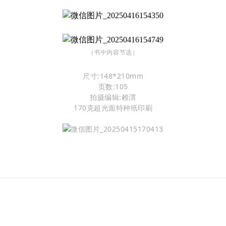
（书中内容节选）
尺寸:148*210mm
页数:105
拍摄编辑:赖渭
170克超光面特种纸印刷