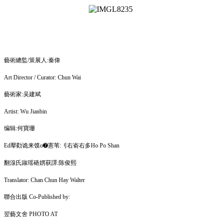
藝術總監/策展人:秦偉
Art Director / Curator: Chun Wai
藝術家:吴建斌
Artist: Wu Jianbin
编辑:何寶珊
Ed厴勸诡来馍o➐憲苇:刂右嵛右多Ho Po Shan
翻湶氏踧瑶硌娚获譯:陈俊熙
Translator: Chan Chun Hay Walter
聯合出版 Co-Published by:
翌藝文舍 PHOTO AT