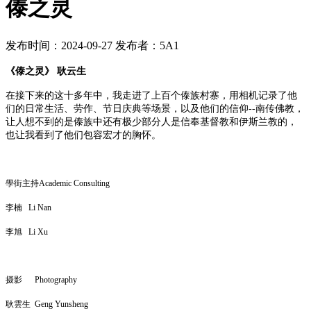
傣之灵
发布时间：2024-09-27
发布者：5A1
《傣之灵》
耿云生
在接下来的这十多年中，我走进了上百个傣族村寨，用相机记录了他
们的日常生活、劳作、节日庆典等场景，以及他们的信仰
--南传佛教，
让人想不到的是傣族中还有极少部分人是信奉基督教和伊斯兰教的，
也让我看到了他们包容宏才的胸怀。
學街主持Academic Consulting
李楠 Li Nan
李旭
Li Xu
摄影
Photography
耿雲生
Geng Yunsheng